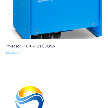
Inversor MultiPlus 800VA
€
509,00