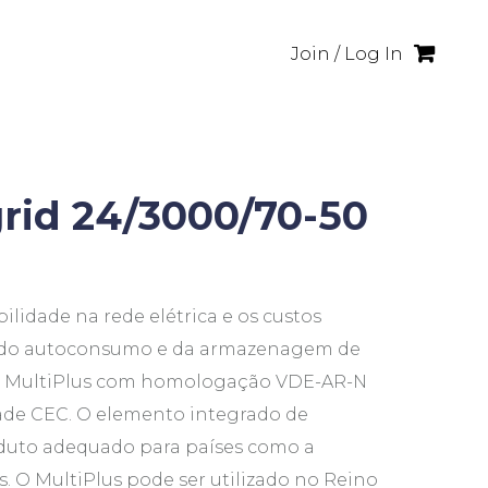
Join / Log In
grid 24/3000/70-50
bilidade na rede elétrica e os custos
ão do autoconsumo e da armazenagem de
 do MultiPlus com homologação VDE-AR-N
dade CEC. O elemento integrado de
oduto adequado para países como a
s. O MultiPlus pode ser utilizado no Reino