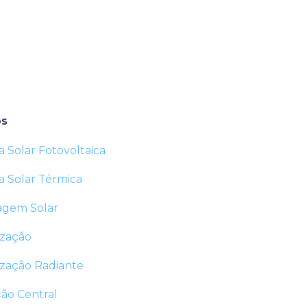
os
a Solar Fotovoltaica
a Solar Térmica
gem Solar
ização
ização Radiante
ção Central