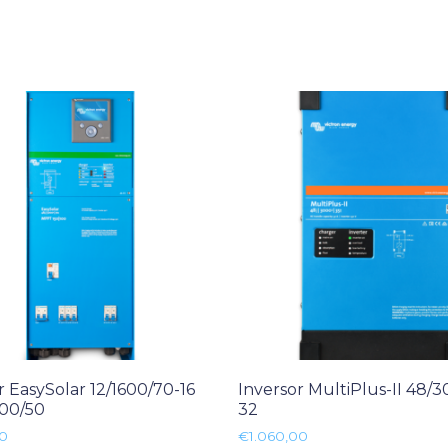
r EasySolar 12/1600/70-16
Inversor MultiPlus-II 48/
00/50
32
00
€
1.060,00