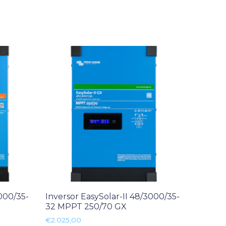
3000/35-
Inversor EasySolar-II 48/3000/35-
32 MPPT 250/70 GX
€
2.025,00