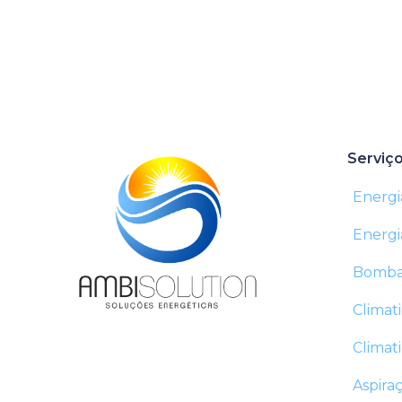
Serviç
Energi
Energi
Bomba
Climat
Climat
Aspira