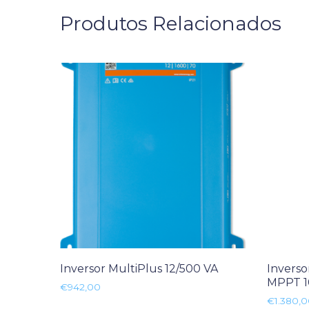
Produtos Relacionados
Inversor MultiPlus 12/500 VA
Inverso
MPPT 1
€
942,00
€
1.380,