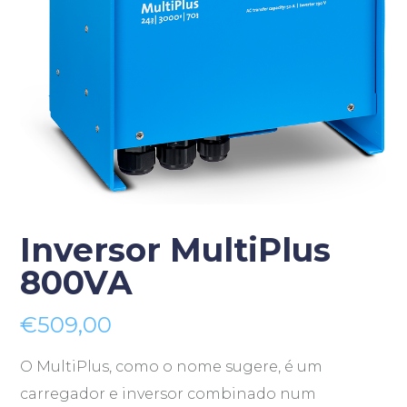
Inversor MultiPlus
800VA
€
509,00
O MultiPlus, como o nome sugere, é um
carregador e inversor combinado num