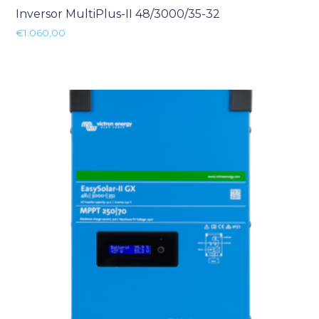
Inversor MultiPlus-II 48/3000/35-32
€
1.060,00