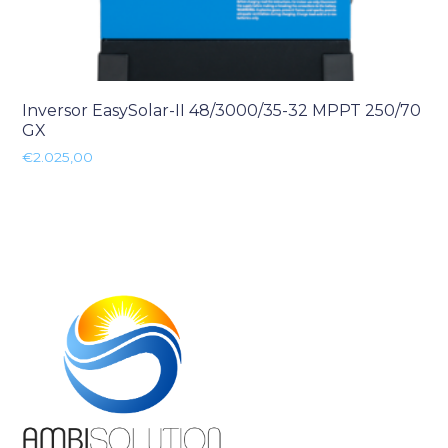
Inversor EasySolar-II 48/3000/35-32 MPPT 250/70
GX
€
2.025,00