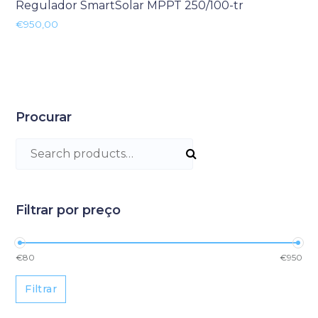
Regulador SmartSolar MPPT 250/100-tr
€
950,00
Procurar
Search for:
Filtrar por preço
Preço mínimo
Preço máximo
€80
€950
Filtrar