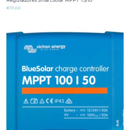
Reguladores SmartSolar MPPT 75/10
€
111,00